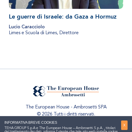
Le guerre di Israele: da Gaza a Hormuz
Lucio Caracciolo
Limes e Scuola di Limes
,
Direttore
The European House - Ambrosetti SPA
© 2026 Tutti i diritti riservati.
INFORMATIVA BREVE COOKIES
X
TEHA GROUP S.p.A e The European House – Ambrosetti S.p.A. , titolari
del trattamento dei dati, informa l'utente che tale sito web installa cookie