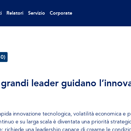
i
Relatori
Servizio
Corporate
30)
 grandi leader guidano l’innov
rapida innovazione tecnologica, volatilità economica e 
tinuo e su larga scala è diventata una priorità strategic
richiede una leadership capace di crearne le condizion