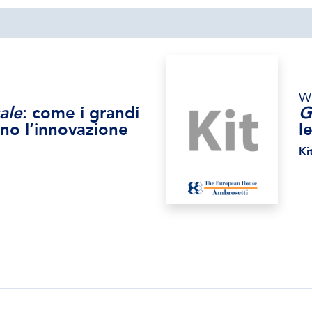
W
ale
: come i grandi
G
no l’innovazione
l
Ki